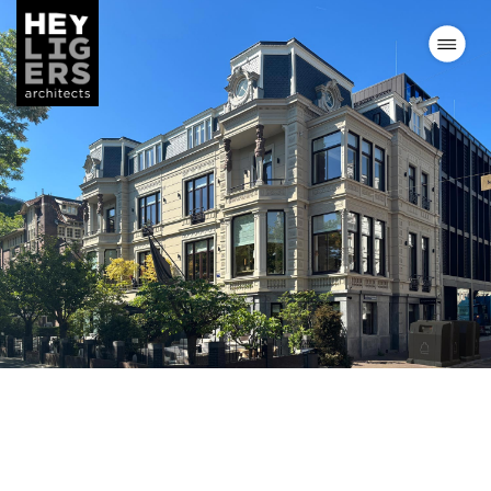
Projecten
Nieuws
Visie
Team
Contact