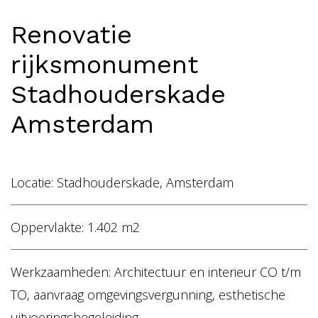
Home
Renovatie
Vacatures
rijksmonument
NL
EN
Stadhouderskade
Amsterdam
Locatie: Stadhouderskade, Amsterdam
Oppervlakte: 1.402 m2
Werkzaamheden: Architectuur en interieur CO t/m
TO, aanvraag omgevingsvergunning, esthetische
uitvoeringsbegeleiding