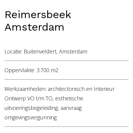
Home
Reimersbeek
Vacatures
Amsterdam
NL
EN
Locatie: Buitenveldert, Amsterdam
Oppervlakte: 3.700 m2
Werkzaamheden: architectonisch en Interieur
Ontwerp VO t/m TO, esthetische
uitvoeringsbegeleiding, aanvraag
omgevingsvergunning