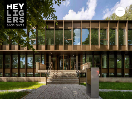
Projecten
Nieuws
Visie
Team
Contact