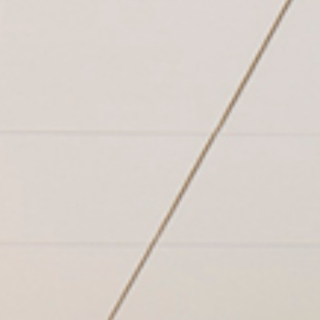
Contact
Hoofdmenu – Sub
Home
Vacatures
NL
EN