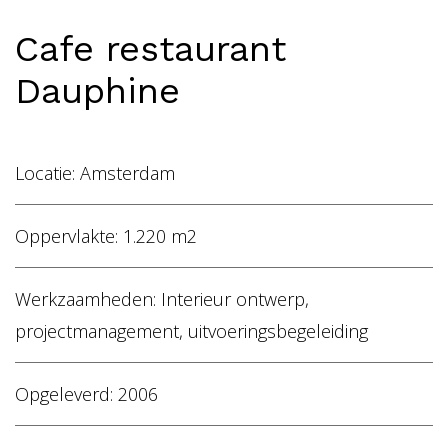
Home
Cafe restaurant
Vacatures
Dauphine
NL
EN
Locatie: Amsterdam
Oppervlakte: 1.220 m2
Werkzaamheden: Interieur ontwerp,
projectmanagement, uitvoeringsbegeleiding
Opgeleverd: 2006