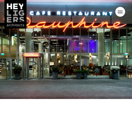
Projecten
Nieuws
Visie
Team
Contact