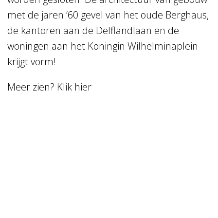
Home
met de jaren ’60 gevel van het oude Berghaus,
de kantoren aan de Delflandlaan en de
Vacatures
woningen aan het Koningin Wilhelminaplein
NL
EN
krijgt vorm!
Meer zien? Klik
hier