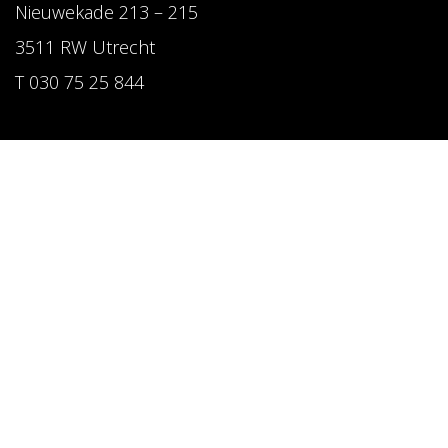
Nieuwekade 213 – 215
3511 RW Utrecht
T 030 75 25 844
Volg ons
LinkedIn
Instagram
Pinterest
Privacy verklaring
Website door CAPAZ