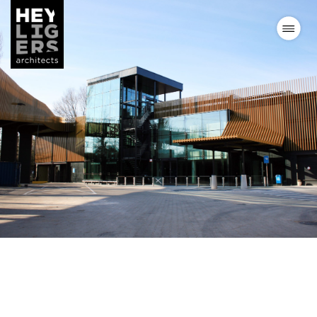
Projects
News
Vision
Team
Contact