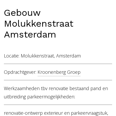
Home
Gebouw
Vacancies
Molukkenstraat
NL
EN
Amsterdam
Locatie: Molukkenstraat, Amsterdam
Opdrachtgever:
Kroonenberg Groep
Werkzaamheden tbv renovatie bestaand pand en
uitbreiding parkeermogelijkheden:
renovatie-ontwerp exterieur en parkeervraagstuk,