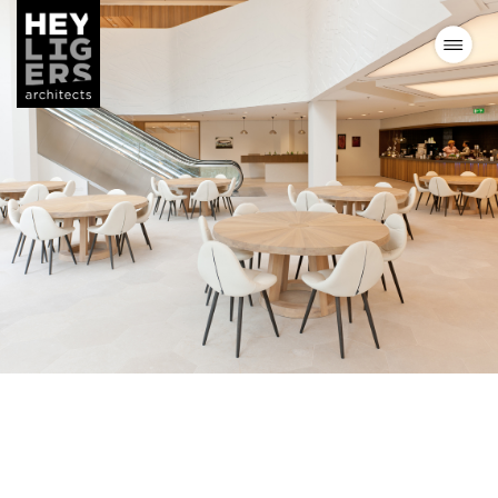
Projects
News
Vision
Team
Contact