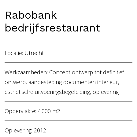
Home
Rabobank
Vacancies
bedrijfsrestaurant
NL
EN
Locatie: Utrecht
Werkzaamheden: Concept ontwerp tot definitief
ontwerp, aanbesteding documenten interieur,
esthetische uitvoeringsbegeleiding, oplevering.
Oppervlakte: 4.000 m2
Oplevering: 2012