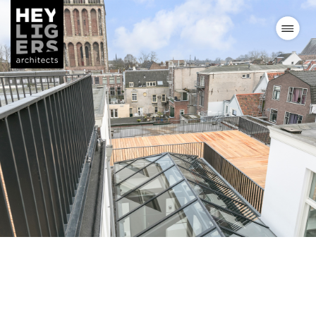
Projects
News
Vision
Team
Contact