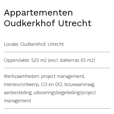
Home
Appartementen
Vacancies
Oudkerkhof Utrecht
NL
EN
Locatie: Oudkerkhof, Utrecht
Oppervlakte: 520 m2 (excl. dakterras 65 m2)
Werkzaamheden: project management,
interieurontwerp, CO en DO, bouwaanvraag,
aanbesteding, uitvoeringsbegeleiding/project
management