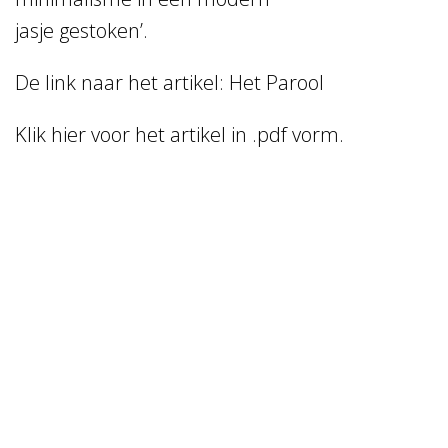
Home
jasje gestoken’.
Vacancies
De link naar het artikel:
Het Parool
NL
EN
Klik
hier
voor het artikel in .pdf vorm.