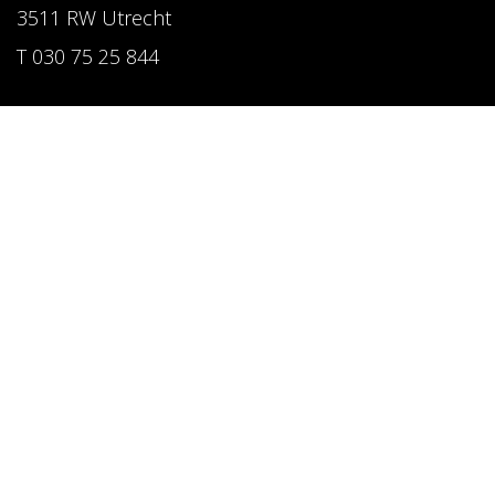
3511 RW Utrecht
T 030 75 25 844
Follow us
LinkedIn
Instagram
Pinterest
Privacy Policy
Website by CAPAZ